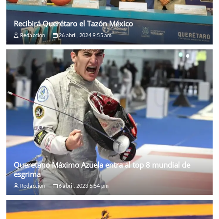
Recibirá Querétaro el Tazón México
Redaccion
26 abril, 2024 9:55 am
Queretano Máximo Azuela entra al top 8 mundial de
esgrima
Redaccion
6 abril, 2023 5:54 pm