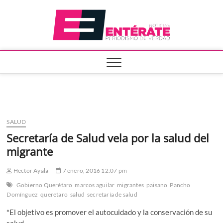
Saltar
Entera
al
contenido
SALUD
Secretaría de Salud vela por la salud del
migrante
Hector Ayala
7 enero, 2016 12:07 pm
Gobierno Querétaro
marcos aguilar
migrantes
paisano
Pancho
Domínguez
queretaro
salud
secretaría de salud
*El objetivo es promover el autocuidado y la conservación de su