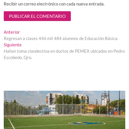
Recibir un correo electrónico con cada nueva entrada.
Navegación
Entrada
Anterior
anterior:
Regresan a clases 446 mil 484 alumnos de Educación Básica
de
Entrada
Siguiente
entradas
siguiente:
Hallan toma clandestina en ductos de PEMEX ubicados en Pedro
Escobedo, Qro.