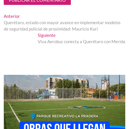
Navegación
Entrada
Anterior
anterior:
Querétaro, estado con mayor avance en implementar modelos
de
de seguridad policial de proximidad: Mauricio Kuri
entradas
Entrada
Siguiente
siguiente:
Viva Aerobus conecta a Querétaro con Merida