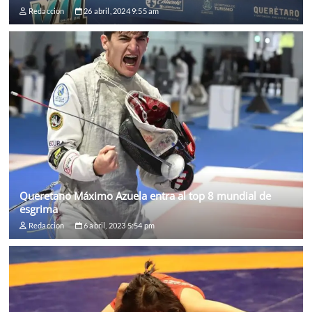
Redaccion
26 abril, 2024 9:55 am
Queretano Máximo Azuela entra al top 8 mundial de
esgrima
Redaccion
6 abril, 2023 5:54 pm