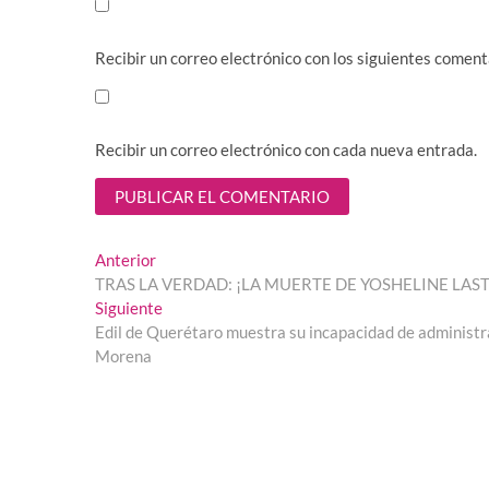
Recibir un correo electrónico con los siguientes coment
Recibir un correo electrónico con cada nueva entrada.
Navegación
Entrada
Anterior
anterior:
TRAS LA VERDAD: ¡LA MUERTE DE YOSHELINE LAST
de
Entrada
Siguiente
entradas
siguiente:
Edil de Querétaro muestra su incapacidad de administrar 
Morena