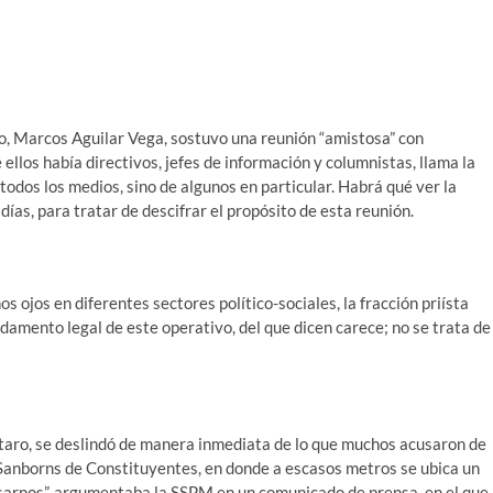
, Marcos Aguilar Vega, sostuvo una reunión “amistosa” con
ellos había directivos, jefes de información y columnistas, llama la
todos los medios, sino de algunos en particular. Habrá qué ver la
ías, para tratar de descifrar el propósito de esta reunión.
s ojos en diferentes sectores político-sociales, la fracción priísta
damento legal de este operativo, del que dicen carece; no se trata de
taro, se deslindó de manera inmediata de lo que muchos acusaron de
l Sanborns de Constituyentes, en donde a escasos metros se ubica un
sarnos”, argumentaba la SSPM en un comunicado de prensa, en el que