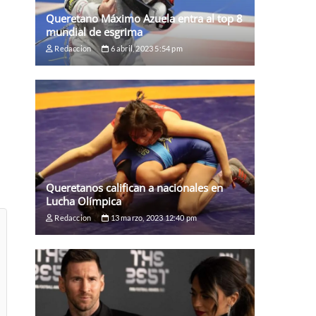
Queretano Máximo Azuela entra al top 8
mundial de esgrima
Redaccion
6 abril, 2023 5:54 pm
Queretanos califican a nacionales en
Lucha Olímpica
Redaccion
13 marzo, 2023 12:40 pm