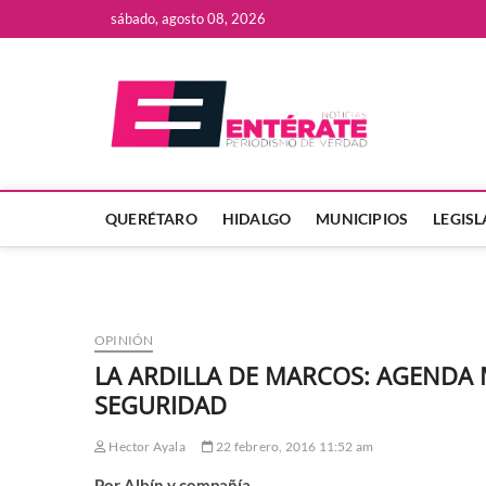
Saltar
sábado, agosto 08, 2026
al
contenido
Enter
QUERÉTARO
HIDALGO
MUNICIPIOS
LEGIS
OPINIÓN
LA ARDILLA DE MARCOS: AGENDA 
SEGURIDAD
Hector Ayala
22 febrero, 2016 11:52 am
Por Albín y compañía