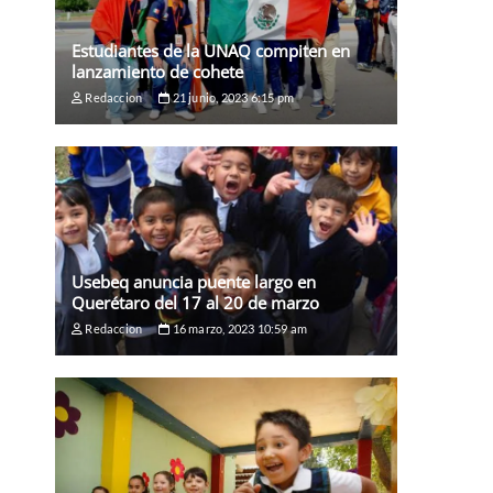
Estudiantes de la UNAQ compiten en
lanzamiento de cohete
Redaccion
21 junio, 2023 6:15 pm
Usebeq anuncia puente largo en
Querétaro del 17 al 20 de marzo
Redaccion
16 marzo, 2023 10:59 am