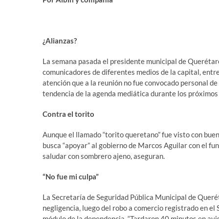
¿Alianzas?
La semana pasada el presidente municipal de Querétaro
comunicadores de diferentes medios de la capital, entre 
atención que a la reunión no fue convocado personal de 
tendencia de la agenda mediática durante los próximos d
Contra el torito
Aunque el llamado “torito queretano” fue visto con bueno
busca “apoyar” al gobierno de Marcos Aguilar con el fun
saludar con sombrero ajeno, aseguran.
“No fue mi culpa”
La Secretaría de Seguridad Pública Municipal de Queré
negligencia, luego del robo a comercio registrado en e
módulo de la dependencia. “Tardaron 40 minutos en avi