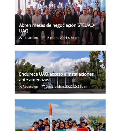
Abren mesas de negociación STEUAQ-
UAQ
Redaccion
18 enero, 2024 6:56 pm
Endurece UAQ acceso a instalaciones,
ante amenazas
Redaccion
3 noviembre, 2023 10:56 am