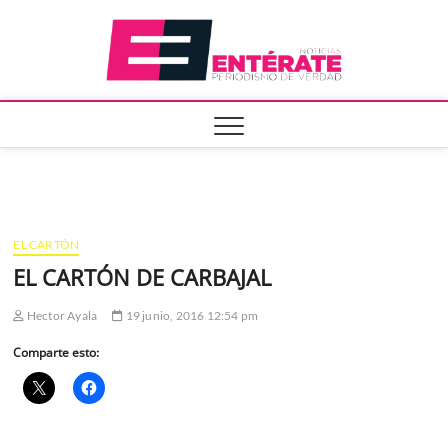
Saltar
Entera
al
contenido
EL CARTÓN
EL CARTÓN DE CARBAJAL
Hector Ayala
19 junio, 2016 12:54 pm
Comparte esto: