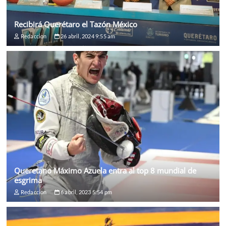
Recibirá Querétaro el Tazón México
Redaccion
26 abril, 2024 9:55 am
Queretano Máximo Azuela entra al top 8 mundial de
esgrima
Redaccion
6 abril, 2023 5:54 pm