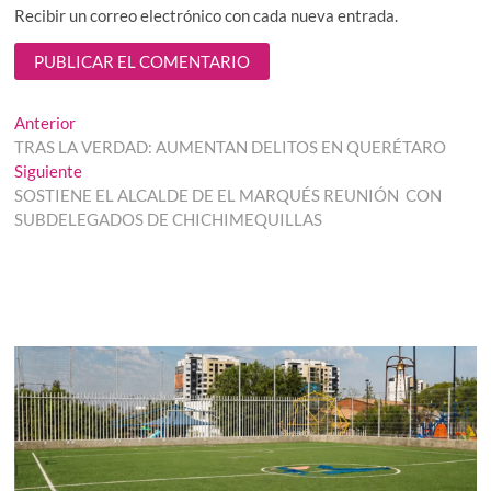
Recibir un correo electrónico con cada nueva entrada.
Navegación
Entrada
Anterior
anterior:
TRAS LA VERDAD: AUMENTAN DELITOS EN QUERÉTARO
de
Entrada
Siguiente
entradas
siguiente:
SOSTIENE EL ALCALDE DE EL MARQUÉS REUNIÓN CON
SUBDELEGADOS DE CHICHIMEQUILLAS