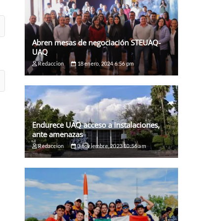
Abren mesas de negociación STEUAQ-
UAQ
Redaccion
18 enero, 2024 6:56 pm
Endurece UAQ acceso a instalaciones,
ante amenazas
Redaccion
3 noviembre, 2023 10:56 am