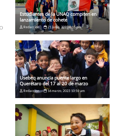
Estudiantes de la UNAQ compiten en
lanzamiento de cohete
Redaccion
21 junio, 2023 6:15 pm
NO
Usebeq anuncia puente largo en
Querétaro del 17 al 20 de marzo
Redaccion
16 marzo, 2023 10:59 am