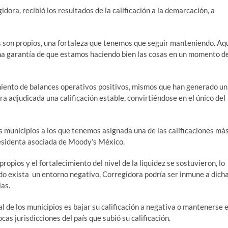
ora, recibió los resultados de la calificación a la demarcación, a
os son propios, una fortaleza que tenemos que seguir manteniendo. Aq
una garantía de que estamos haciendo bien las cosas en un momento d
iento de balances operativos positivos, mismos que han generado un
era adjudicada una calificación estable, convirtiéndose en el único del
 municipios a los que tenemos asignada una de las calificaciones má
residenta asociada de Moody’s México.
opios y el fortalecimiento del nivel de la liquidez se sostuvieron, lo
ando exista un entorno negativo, Corregidora podría ser inmune a dich
ias.
 de los municipios es bajar su calificación a negativa o mantenerse 
cas jurisdicciones del país que subió su calificación.