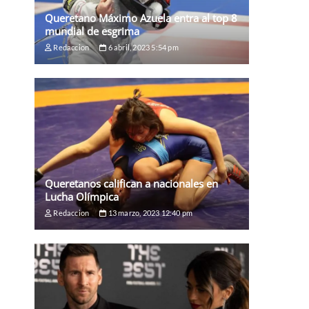
Queretano Máximo Azuela entra al top 8
mundial de esgrima
Redaccion
6 abril, 2023 5:54 pm
Queretanos califican a nacionales en
Lucha Olímpica
Redaccion
13 marzo, 2023 12:40 pm