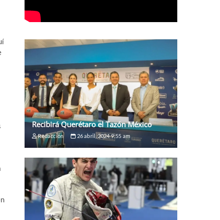
uí
e
Recibirá Querétaro el Tazón México
s
Redaccion
26 abril, 2024 9:55 am
a
en