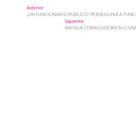
Navegación
Entrada
Anterior
anterior:
¡UN FUNCIONARIO PÚBLICO! PERSEGUIRÁ A FUN
de
Entrada
Siguiente
entradas
siguiente:
INSTALA CORREGIDORA SU CON