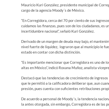
Mauricio Kuri González, presidente municipal de Corregid
cargo de la agencia Moody´s de México.
“En Corregidora, cerca del 70 por ciento de sus ingres
cuidamos las finanzas, pues son de los ciudadanos, es 
incertidumbre nacional”, señaló Kuri González.
Derivado de un margen de deuda muy bajo, el mantenim
nivel fuerte de liquidez, lograron que al municipio le fu
estado en contar con dicha distinción.
“Es importante mencionar que Corregidora es uno de los
altas en México”, indicó Roxana Muñoz, analista vicep
Destacó que las tendencias de crecimiento de ingresos pr
que le permitió a la calificadora deliberar que, aun cu
presión, pues cuenta con suficientes retribuciones prop
De acuerdo a personal de Moody´s, la tendencia nacional
la antes otorgada, sin embargo, Corregidora es de las po