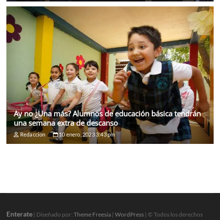
Ay no ¿Una más? Alumnos de educación básica tendrán
una semana extra de descanso
Redaccion
10 enero, 2023 3:43 pm
Enterate
| Diseñado por:
Theme Freesia
|
WordPress
| © Todos los derechos