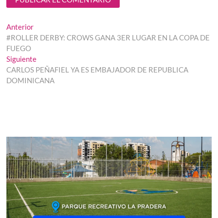
Navegación
Entrada
Anterior
anterior:
#ROLLER DERBY: CROWS GANA 3ER LUGAR EN LA COPA DE
de
FUEGO
entradas
Entrada
Siguiente
siguiente:
CARLOS PEÑAFIEL YA ES EMBAJADOR DE REPUBLICA
DOMINICANA