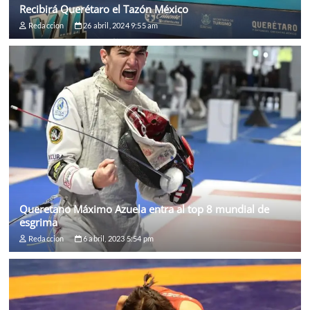
Recibirá Querétaro el Tazón México
Redaccion
26 abril, 2024 9:55 am
Queretano Máximo Azuela entra al top 8 mundial de
esgrima
Redaccion
6 abril, 2023 5:54 pm