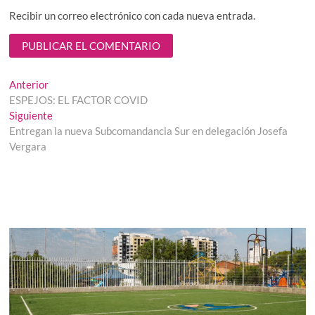
Recibir un correo electrónico con cada nueva entrada.
Navegación
Entrada
Anterior
anterior:
ESPEJOS: EL FACTOR COVID
de
Entrada
Siguiente
entradas
siguiente:
Entregan la nueva Subcomandancia Sur en delegación Josefa
Vergara