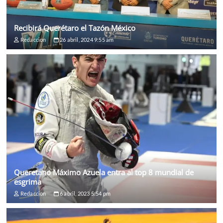
Recibirá Querétaro el Tazón México
Redaccion
26 abril, 2024 9:55 am
Queretano Máximo Azuela entra al top 8 mundial de
esgrima
Redaccion
6 abril, 2023 5:54 pm