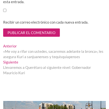
esta entrada.
Recibir un correo electrónico con cada nueva entrada.
Navegación
Entrada
Anterior
anterior:
«Me voy a rifar con ustedes, sacaremos adelante la bronca», les
de
asegura Kuri a sanjuanenses y tequisquiapenses
entradas
Entrada
Siguiente
siguiente:
Llevaremos a Querétaro al siguiente nivel: Gobernador
Mauricio Kuri