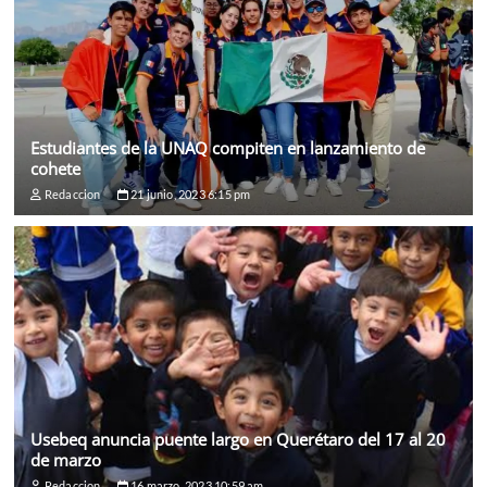
Estudiantes de la UNAQ compiten en lanzamiento de
cohete
Redaccion
21 junio, 2023 6:15 pm
Usebeq anuncia puente largo en Querétaro del 17 al 20
de marzo
Redaccion
16 marzo, 2023 10:59 am