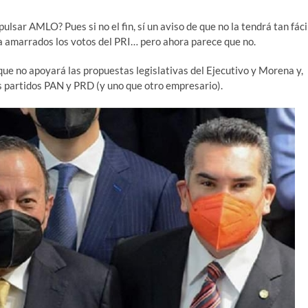
pulsar AMLO? Pues si no el fin, sí un aviso de que no la tendrá tan fáci
a amarrados los votos del PRI… pero ahora parece que no.
que no apoyará las propuestas legislativas del Ejecutivo y Morena y,
los partidos PAN y PRD (y uno que otro empresario).