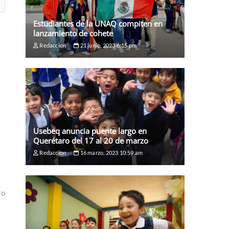
Estudiantes de la UNAQ compiten en
lanzamiento de cohete
Redaccion
21 junio, 2023 6:15 pm
Usebeq anuncia puente largo en
Querétaro del 17 al 20 de marzo
Redaccion
16 marzo, 2023 10:59 am
to