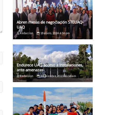
Abren mesas de negociación STEUAQ-
UAQ
Redaccion
18 enero, 2024 6:56 pm
Endurece UAQ acceso a instalaciones,
ante amenazas
Redaccion
3 noviembre, 2023 10:56 am