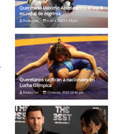
Queretano Máximo Azuela entra al top 8
mundial de esgrima
Redaccion
6 abril, 2023 5:54 pm
,
Queretanos califican a nacionales en
Lucha Olímpica
Redaccion
13 marzo, 2023 12:40 pm