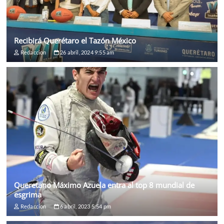
Recibirá Querétaro el Tazón México
Redaccion
26 abril, 2024 9:55 am
Queretano Máximo Azuela entra al top 8 mundial de
esgrima
Redaccion
6 abril, 2023 5:54 pm