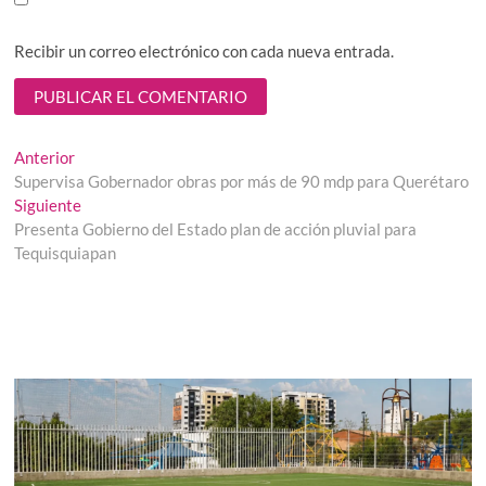
Recibir un correo electrónico con cada nueva entrada.
Navegación
Entrada
Anterior
anterior:
Supervisa Gobernador obras por más de 90 mdp para Querétaro
de
Entrada
Siguiente
entradas
siguiente:
Presenta Gobierno del Estado plan de acción pluvial para
Tequisquiapan