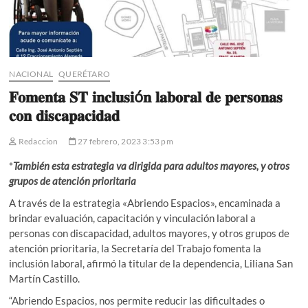
NACIONAL
QUERÉTARO
𝐅𝐨𝐦𝐞𝐧𝐭𝐚 𝐒𝐓 𝐢𝐧𝐜𝐥𝐮𝐬𝐢ó𝐧 𝐥𝐚𝐛𝐨𝐫𝐚𝐥 𝐝𝐞 𝐩𝐞𝐫𝐬𝐨𝐧𝐚𝐬
𝐜𝐨𝐧 𝐝𝐢𝐬𝐜𝐚𝐩𝐚𝐜𝐢𝐝𝐚𝐝
Redaccion
27 febrero, 2023 3:53 pm
*
También esta estrategia va dirigida para adultos mayores, y otros
grupos de atención prioritaria
A través de la estrategia «Abriendo Espacios», encaminada a
brindar evaluación, capacitación y vinculación laboral a
personas con discapacidad, adultos mayores, y otros grupos de
atención prioritaria, la Secretaría del Trabajo fomenta la
inclusión laboral, afirmó la titular de la dependencia, Liliana San
Martín Castillo.
“Abriendo Espacios, nos permite reducir las dificultades o