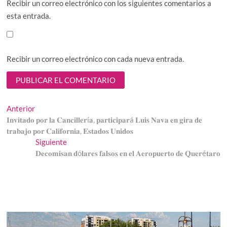
Recibir un correo electrónico con los siguientes comentarios a
esta entrada.
Recibir un correo electrónico con cada nueva entrada.
Navegación
Entrada
Anterior
anterior:
𝐈𝐧𝐯𝐢𝐭𝐚𝐝𝐨 𝐩𝐨𝐫 𝐥𝐚 𝐂𝐚𝐧𝐜𝐢𝐥𝐥𝐞𝐫í𝐚, 𝐩𝐚𝐫𝐭𝐢𝐜𝐢𝐩𝐚𝐫á 𝐋𝐮𝐢𝐬 𝐍𝐚𝐯𝐚 𝐞𝐧 𝐠𝐢𝐫𝐚 𝐝𝐞
de
𝐭𝐫𝐚𝐛𝐚𝐣𝐨 𝐩𝐨𝐫 𝐂𝐚𝐥𝐢𝐟𝐨𝐫𝐧𝐢𝐚, 𝐄𝐬𝐭𝐚𝐝𝐨𝐬 𝐔𝐧𝐢𝐝𝐨𝐬
entradas
Entrada
Siguiente
siguiente:
𝐃𝐞𝐜𝐨𝐦𝐢𝐬𝐚𝐧 𝐝ó𝐥𝐚𝐫𝐞𝐬 𝐟𝐚𝐥𝐬𝐨𝐬 𝐞𝐧 𝐞𝐥 𝐀𝐞𝐫𝐨𝐩𝐮𝐞𝐫𝐭𝐨 𝐝𝐞 𝐐𝐮𝐞𝐫é𝐭𝐚𝐫𝐨