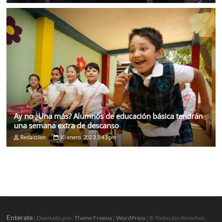
Ay no ¿Una más? Alumnos de educación básica tendrán
una semana extra de descanso
Redaccion
10 enero, 2023 3:43 pm
Enterate
| Diseñado por:
Theme Freesia
|
WordPress
| © Todos los derechos