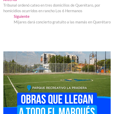
Navegación
anterior:
Tribunal ordenó cateo en tres domicilios de Querétaro, por
de
homicidios ocurridos en rancho Los 6 Hermanos
entradas
Entrada
Siguiente
siguiente:
Mijares dará concierto gratuito a las mamás en Querétaro