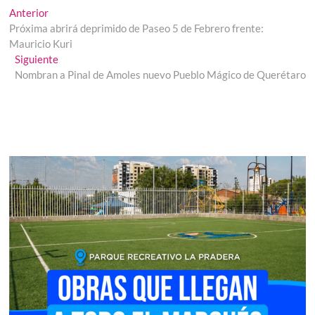
Navegación
Entrada
Anterior
anterior:
Próxima abrirá deprimido de Paseo 5 de Febrero frente:
de
Mauricio Kuri
entradas
Entrada
Siguiente
siguiente:
Nombran a Pinal de Amoles nuevo Pueblo Mágico de Querétaro