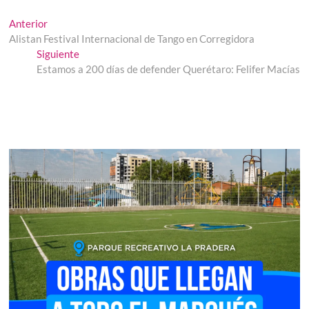
Navegación
Entrada
Anterior
anterior:
Alistan Festival Internacional de Tango en Corregidora
de
Entrada
Siguiente
entradas
siguiente:
Estamos a 200 días de defender Querétaro: Felifer Macías