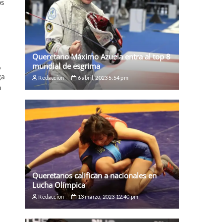
os
Queretano Máximo Azuela entra al top 8
mundial de esgrima
,
ga
Redaccion
6 abril, 2023 5:54 pm
n
Queretanos califican a nacionales en
Lucha Olímpica
Redaccion
13 marzo, 2023 12:40 pm