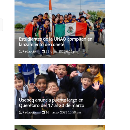
Estudiantes de la UNAQ compiten en
lanzamiento de cohete
Redaccion
21 junio, 2023 6:15 pm
Usebeq anuncia puente largo en
Querétaro del 17 al 20 de marzo
Redaccion
16 marzo, 2023 10:59 am