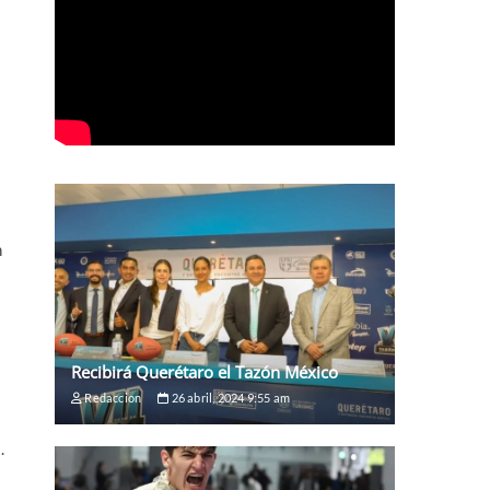
n
Recibirá Querétaro el Tazón México
Redaccion
26 abril, 2024 9:55 am
.