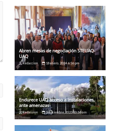
Abren mesas de negociación STEUAQ-
UAQ
Redaccion
18 enero, 2024 6:56 pm
Endurece UAQ acceso a instalaciones,
ante amenazas
Redaccion
3 noviembre, 2023 10:56 am