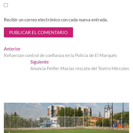
Recibir un correo electrónico con cada nueva entrada.
Navegación
Entrada
Anterior
anterior:
Refuerzan control de confianza en la Policía de El Marqués
de
Entrada
Siguiente
entradas
siguiente:
Anuncia Felifer Macías rescate del Teatro Hércules