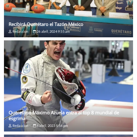
Recibirá Querétaro el Tazón México
Redaccion
26 abril, 2024 9:55 am
Queretano Máximo Azuela entra al top 8 mundial de
esgrima
Redaccion
6 abril, 2023 5:54 pm