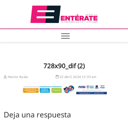
Saltar
Entera
al
contenido
728x90_dif (2)
Hector Ayala
22 abril, 2026 11:55 am
Deja una respuesta