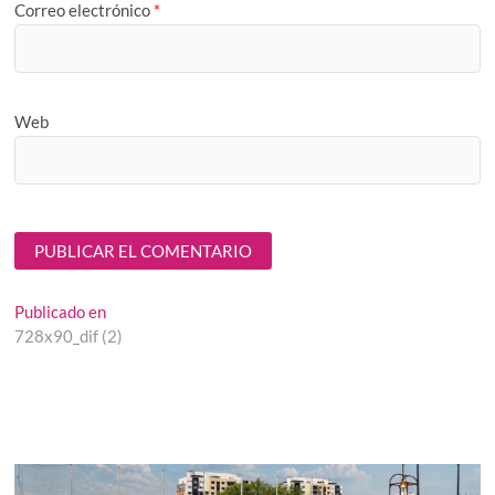
Correo electrónico
*
Web
Navegación
Publicado en
728x90_dif (2)
de
entradas