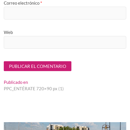
Correo electrónico
*
Web
Navegación
Publicado en
PPC_ENTÉRATE 720×90 px (1)
de
entradas