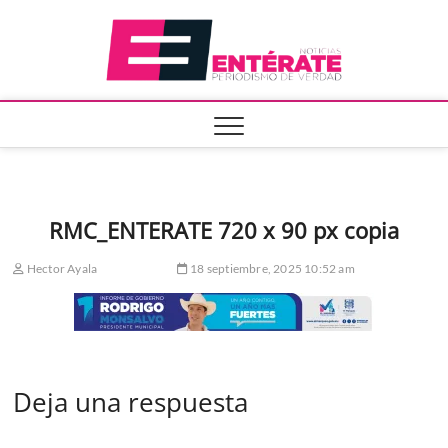
Saltar
Entera
al
contenido
RMC_ENTERATE 720 x 90 px copia
Hector Ayala
18 septiembre, 2025 10:52 am
Deja una respuesta