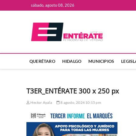
Saltar
sábado, agosto 08, 2026
al
contenido
Enter
QUERÉTARO
HIDALGO
MUNICIPIOS
LEGIS
T3ER_ENTÉRATE 300 x 250 px
Hector Ayala
8 agosto, 2024 10:15 pm