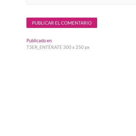
Navegación
Publicado en
T3ER_ENTÉRATE 300 x 250 px
de
entradas