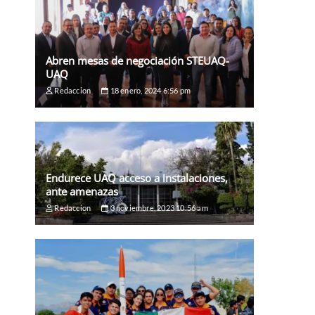
Abren mesas de negociación STEUAQ-
UAQ
Redaccion
18 enero, 2024 6:56 pm
Endurece UAQ acceso a instalaciones,
ante amenazas
Redaccion
3 noviembre, 2023 10:56 am