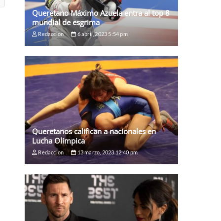
Queretano Máximo Azuela entra al top 8
mundial de esgrima
Redaccion
6 abril, 2023 5:54 pm
Queretanos califican a nacionales en
Lucha Olímpica
Redaccion
13 marzo, 2023 12:40 pm