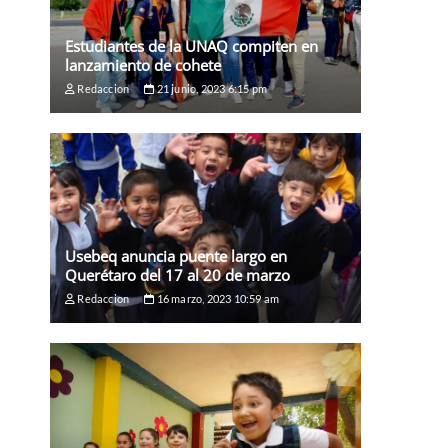
Estudiantes de la UNAQ compiten en
lanzamiento de cohete
Redaccion
21 junio, 2023 6:15 pm
Usebeq anuncia puente largo en
Querétaro del 17 al 20 de marzo
Redaccion
16 marzo, 2023 10:59 am