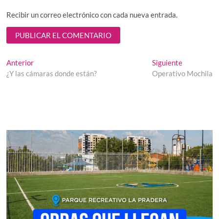
Recibir un correo electrónico con cada nueva entrada.
Navegación
Entrada
Entrada
Anterior
Siguiente
anterior:
siguiente:
¿Y las cámaras donde están?
Operativo Mochila
de
entradas