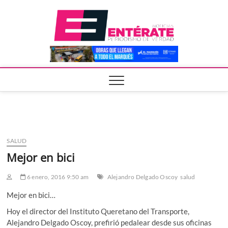
Saltar
Entera
al
contenido
SALUD
Mejor en bici
6 enero, 2016 9:50 am
Alejandro Delgado Oscoy
salud
Mejor en bici…
Hoy el director del Instituto Queretano del Transporte,
Alejandro Delgado Oscoy, prefirió pedalear desde sus oficinas