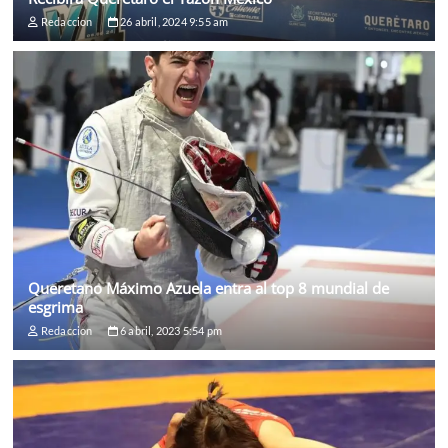
Redaccion
26 abril, 2024 9:55 am
Queretano Máximo Azuela entra al top 8 mundial de
esgrima
Redaccion
6 abril, 2023 5:54 pm