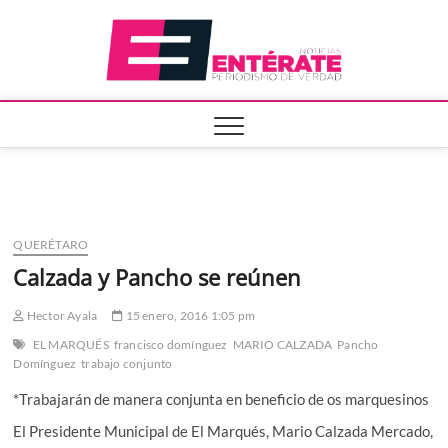
Saltar
Entera
al
contenido
QUERÉTARO
Calzada y Pancho se reúnen
Hector Ayala
15 enero, 2016 1:05 pm
EL MARQUÉS
francisco domínguez
MARIO CALZADA
Pancho
Domínguez
trabajo conjunto
*Trabajarán de manera conjunta en beneficio de os marquesinos
El Presidente Municipal de El Marqués, Mario Calzada Mercado,