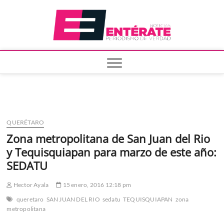
Saltar
Entera
al
contenido
QUERÉTARO
Zona metropolitana de San Juan del Rio
y Tequisquiapan para marzo de este año:
SEDATU
Hector Ayala
15 enero, 2016 12:18 pm
queretaro
SAN JUAN DEL RIO
sedatu
TEQUISQUIAPAN
zona
metropolitana