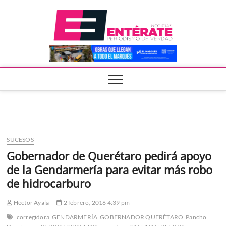
Saltar
Entera
al
contenido
SUCESOS
Gobernador de Querétaro pedirá apoyo
de la Gendarmería para evitar más robo
de hidrocarburo
Hector Ayala
2 febrero, 2016 4:39 pm
corregidora
GENDARMERÍA
GOBERNADOR QUERÉTARO
Pancho