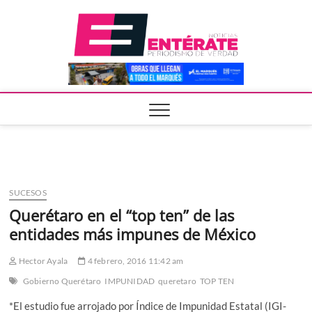
Saltar
Entera
al
contenido
SUCESOS
Querétaro en el “top ten” de las
entidades más impunes de México
Hector Ayala
4 febrero, 2016 11:42 am
Gobierno Querétaro
IMPUNIDAD
queretaro
TOP TEN
*El estudio fue arrojado por Índice de Impunidad Estatal (IGI-