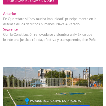
Navegación
Entrada
Anterior
anterior:
En Querétaro si “hay mucha impunidad”, principalmente en la
de
defensa de los derechos humanos: Nava Alvarado
entradas
Entrada
Siguiente
siguiente:
Con la Constitución renovada se vislumbra un México que
brinde una justicia rápida, efectiva y transparente, dice Peña