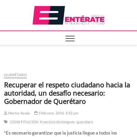
Saltar
Entera
al
contenido
QUERÉTARO
Recuperar el respeto ciudadano hacia la
autoridad, un desafío necesario:
Gobernador de Querétaro
Hector Ayala
5 febrero, 2016 3:52 pm
CONSTITUCIÓN
francisco domínguez
queretaro
*Es necesario garantizar que la justicia llegue a todos los