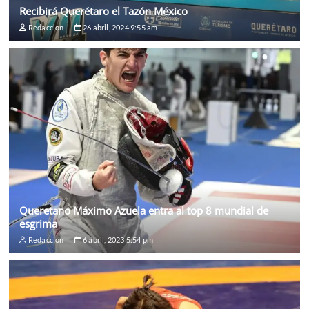
Recibirá Querétaro el Tazón México
Redaccion
26 abril, 2024 9:55 am
Queretano Máximo Azuela entra al top 8 mundial de
esgrima
Redaccion
6 abril, 2023 5:54 pm