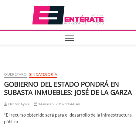
Saltar
Entera
al
contenido
QUERÉTARO
SIN CATEGORÍA
GOBIERNO DEL ESTADO PONDRÁ EN
SUBASTA INMUEBLES: JOSÉ DE LA GARZA
Hector Ayala
14 marzo, 2016 11:44 am
*El recurso obtenido será para el desarrollo de la infraestructura
pública