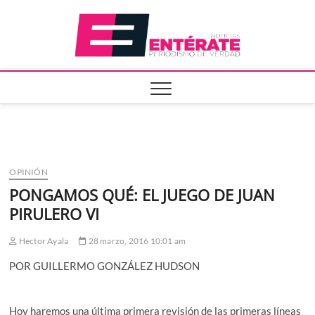
Saltar
Entera
al
contenido
OPINIÓN
PONGAMOS QUÉ: EL JUEGO DE JUAN
PIRULERO VI
Hector Ayala
28 marzo, 2016 10:01 am
POR GUILLERMO GONZÁLEZ HUDSON
Hoy haremos una última primera revisión de las primeras líneas