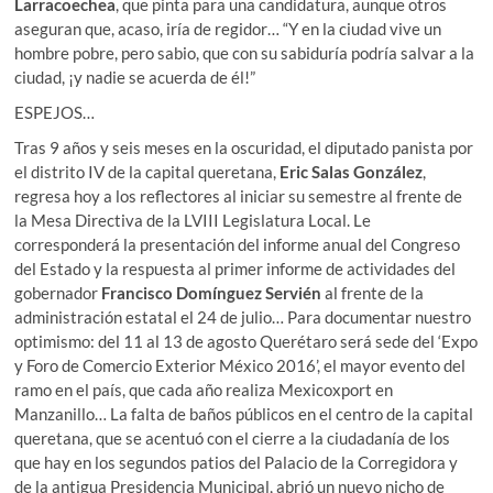
Larracoechea
, que pinta para una candidatura, aunque otros
aseguran que, acaso, iría de regidor… “Y en la ciudad vive un
hombre pobre, pero sabio, que con su sabiduría podría salvar a la
ciudad, ¡y nadie se acuerda de él!”
ESPEJOS…
Tras 9 años y seis meses en la oscuridad, el diputado panista por
el distrito IV de la capital queretana,
Eric
Salas
González
,
regresa hoy a los reflectores al iniciar su semestre al frente de
la Mesa Directiva de la LVIII Legislatura Local. Le
corresponderá la presentación del informe anual del Congreso
del Estado y la respuesta al primer informe de actividades del
gobernador
Francisco
Domínguez
Servién
al frente de la
administración estatal el 24 de julio… Para documentar nuestro
optimismo: del 11 al 13 de agosto Querétaro será sede del ‘Expo
y Foro de Comercio Exterior México 2016’, el mayor evento del
ramo en el país, que cada año realiza Mexicoxport en
Manzanillo… La falta de baños públicos en el centro de la capital
queretana, que se acentuó con el cierre a la ciudadanía de los
que hay en los segundos patios del Palacio de la Corregidora y
de la antigua Presidencia Municipal, abrió un nuevo nicho de