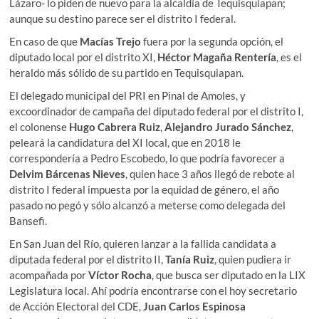
Lázaro- lo piden de nuevo para la alcaldía de Tequisquiapan;
aunque su destino parece ser el distrito I federal.
En caso de que
Macías Trejo
fuera por la segunda opción, el
diputado local por el distrito XI,
Héctor Magaña Rentería
, es el
heraldo más sólido de su partido en Tequisquiapan.
El delegado municipal del PRI en Pinal de Amoles, y
excoordinador de campaña del diputado federal por el distrito I,
el colonense
Hugo Cabrera Ruiz
,
Alejandro Jurado Sánchez
,
peleará la candidatura del XI local, que en 2018 le
correspondería a Pedro Escobedo, lo que podría favorecer a
Delvim Bárcenas Nieves
, quien hace 3 años llegó de rebote al
distrito I federal impuesta por la equidad de género, el año
pasado no pegó y sólo alcanzó a meterse como delegada del
Bansefi.
En San Juan del Río, quieren lanzar a la fallida candidata a
diputada federal por el distrito II,
Tanía Ruiz
, quien pudiera ir
acompañada por
Víctor Rocha
, que busca ser diputado en la LIX
Legislatura local. Ahí podría encontrarse con el hoy secretario
de Acción Electoral del CDE,
Juan Carlos Espinosa