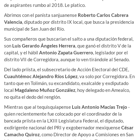
de aspirantes rumbo al 2018. Le platico.
Abrimos con el panista sanjuanense
Roberto Carlos Cabrera
Valencia
, diputado por distrito IX local, que busca la presidencia
municipal de San Juan del Río.
Sus compañeros que buscarían el salto a una diputación federal,
son
Luis Gerardo Ángeles Herrera
, que ganó el distrito V de la
capital, y el hábil
Antonio Zapata Guerrero
, legislador por el
distrito VII de Corregidora, aunque lo ven tirándole al Senado.
Del lado priista, el subsecretario de Acción Electoral del CDE,
Cuauhtémoc Alejandro Ríos López
, va solo por Corregidora. En
tanto que en Tolimán, su excandidato, exalcalde y exdiputado
local
Magdaleno Muñoz González
, hoy delegado en Amealco,
no quita el dedo del renglón.
Mientras que al tequisquiapense
Luis Antonio Macías Trejo
-
quien recientemente fue colocado por el coordinador de la
bancada priista en la LXIII Legislatura Federal, el diputado,
exdirigente nacional del PRI y exgobernador mexiquense
César
Camacho Quiroz
, como Director de Apoyo a Comisiones en San