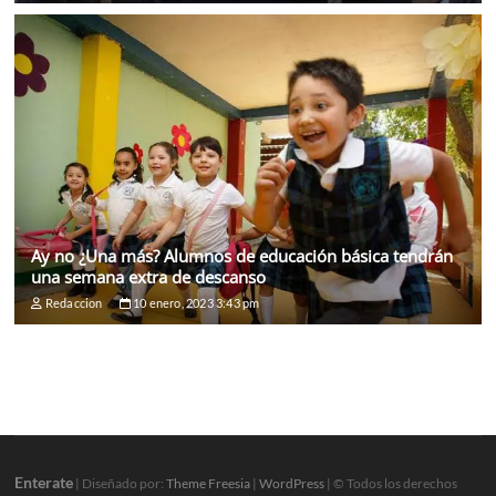
Ay no ¿Una más? Alumnos de educación básica tendrán
una semana extra de descanso
Redaccion
10 enero, 2023 3:43 pm
Enterate
| Diseñado por:
Theme Freesia
|
WordPress
| © Todos los derechos