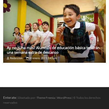
Ay no ¿Una más? Alumnos de educación básica tendrán
una semana extra de descanso
Redaccion
10 enero, 2023 3:43 pm
Enterate
| Diseñado por:
Theme Freesia
|
WordPress
| © Todos los derechos
reservados