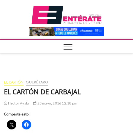
Saltar
Entera
al
contenido
EL CARTÓN
QUERÉTARO
EL CARTÓN DE CARBAJAL
Hector Ayala
23 mayo, 2016 12:18 pm
Comparte esto: