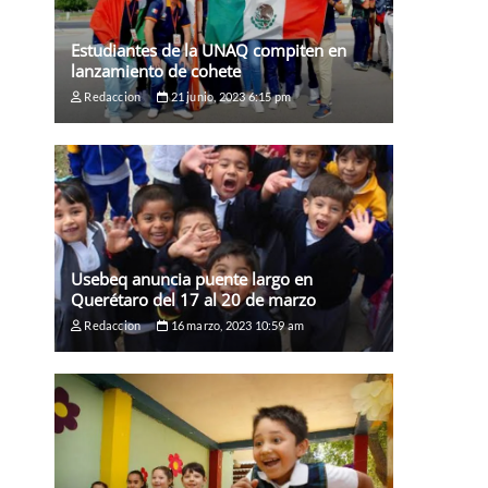
Estudiantes de la UNAQ compiten en
lanzamiento de cohete
Redaccion
21 junio, 2023 6:15 pm
Usebeq anuncia puente largo en
Querétaro del 17 al 20 de marzo
Redaccion
16 marzo, 2023 10:59 am