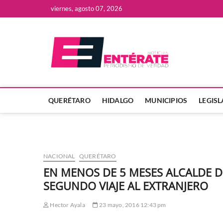
Saltar
viernes, agosto 07, 2026
al
contenido
Enter
QUERÉTARO
HIDALGO
MUNICIPIOS
LEGIS
NACIONAL
QUERÉTARO
EN MENOS DE 5 MESES ALCALDE D
SEGUNDO VIAJE AL EXTRANJERO
Hector Ayala
23 mayo, 2016 12:43 pm