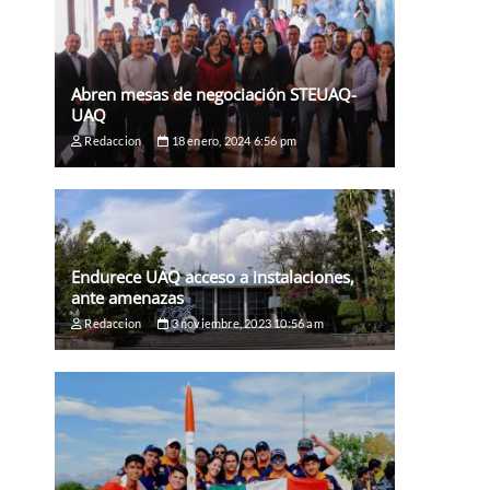
Abren mesas de negociación STEUAQ-
UAQ
Redaccion
18 enero, 2024 6:56 pm
Endurece UAQ acceso a instalaciones,
ante amenazas
Redaccion
3 noviembre, 2023 10:56 am