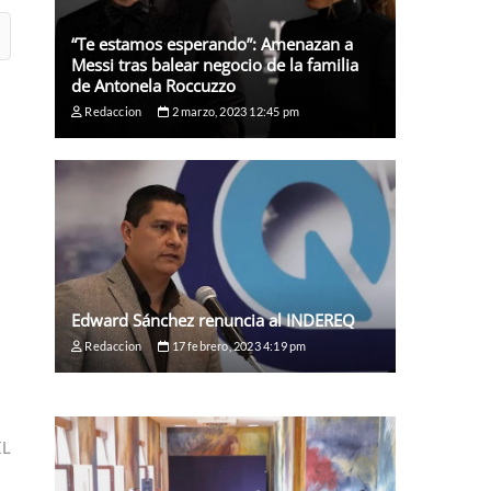
“Te estamos esperando”: Amenazan a
Messi tras balear negocio de la familia
de Antonela Roccuzzo
Redaccion
2 marzo, 2023 12:45 pm
Edward Sánchez renuncia al INDEREQ
Redaccion
17 febrero, 2023 4:19 pm
EL