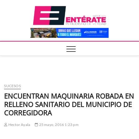
Saltar
Entera
al
contenido
SUCESOS
ENCUENTRAN MAQUINARIA ROBADA EN
RELLENO SANITARIO DEL MUNICIPIO DE
CORREGIDORA
Hector Ayala
25 mayo, 2016 1:23 pm