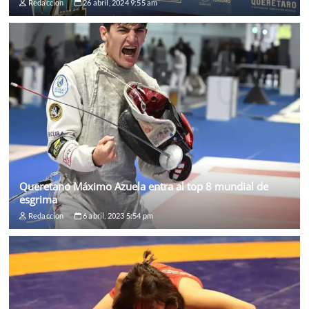
Redaccion
26 abril, 2024 9:55 am
Queretano Máximo Azuela entra al top 8 mundial de
esgrima
Redaccion
6 abril, 2023 5:54 pm