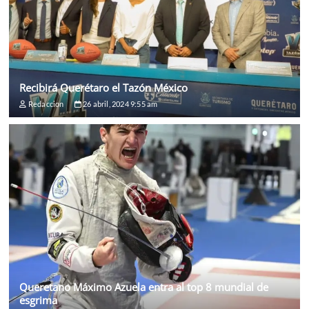
Recibirá Querétaro el Tazón México
Redaccion
26 abril, 2024 9:55 am
Queretano Máximo Azuela entra al top 8 mundial de
esgrima