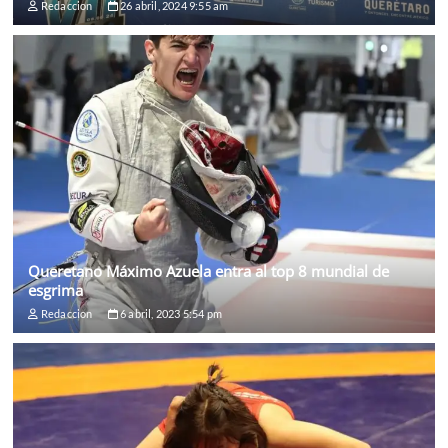
Redaccion
26 abril, 2024 9:55 am
Queretano Máximo Azuela entra al top 8 mundial de
esgrima
Redaccion
6 abril, 2023 5:54 pm