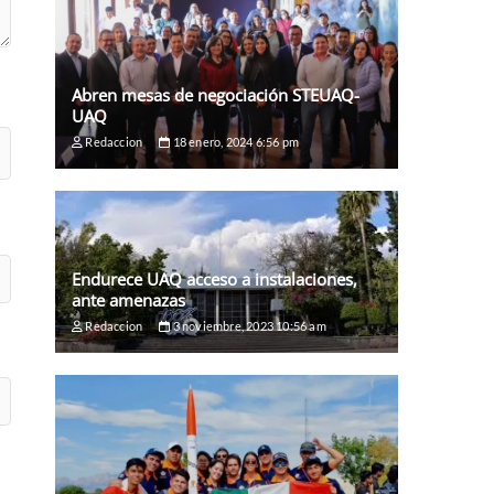
Abren mesas de negociación STEUAQ-
UAQ
Redaccion
18 enero, 2024 6:56 pm
Endurece UAQ acceso a instalaciones,
ante amenazas
Redaccion
3 noviembre, 2023 10:56 am