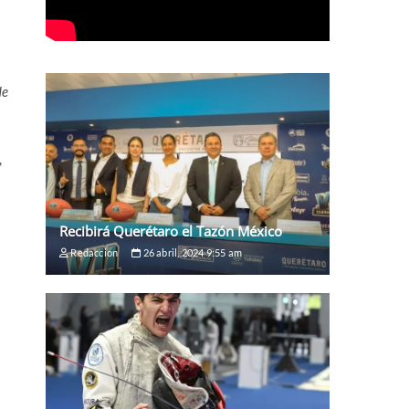
de
,
Recibirá Querétaro el Tazón México
Redaccion
26 abril, 2024 9:55 am