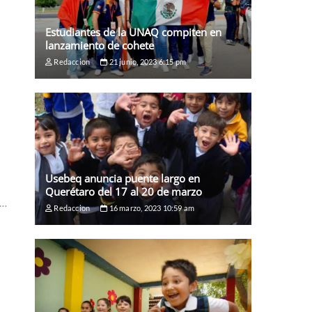
Estudiantes de la UNAQ compiten en
lanzamiento de cohete
Redaccion
21 junio, 2023 6:15 pm
Usebeq anuncia puente largo en
Querétaro del 17 al 20 de marzo
E…
Redaccion
16 marzo, 2023 10:59 am