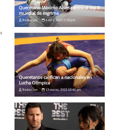
Queretano Máximo Azuela entra al top 8
mundial de esgrima
Redaccion
6 abril, 2023 5:54 pm
as
Queretanos califican a nacionales en
Lucha Olímpica
Redaccion
13 marzo, 2023 12:40 pm