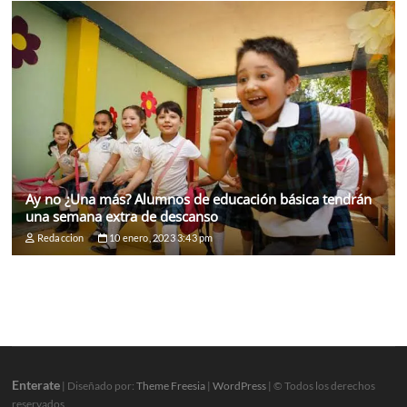
Ay no ¿Una más? Alumnos de educación básica tendrán
una semana extra de descanso
Redaccion
10 enero, 2023 3:43 pm
Enterate
| Diseñado por:
Theme Freesia
|
WordPress
| © Todos los derechos
reservados