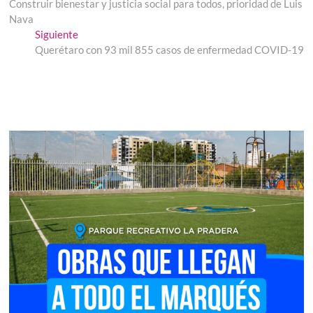
anterior:
Construir bienestar y justicia social para todos, prioridad de Luis
de
Nava
entradas
Entrada
Siguiente
siguiente:
Querétaro con 93 mil 855 casos de enfermedad COVID-19