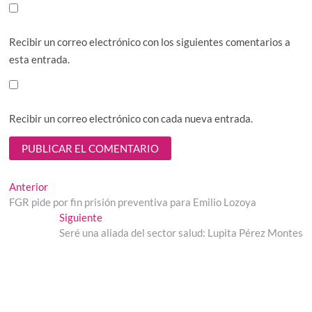
Recibir un correo electrónico con los siguientes comentarios a
esta entrada.
Recibir un correo electrónico con cada nueva entrada.
Navegación
Entrada
Anterior
anterior:
FGR pide por fin prisión preventiva para Emilio Lozoya
de
Entrada
Siguiente
entradas
siguiente:
Seré una aliada del sector salud: Lupita Pérez Montes