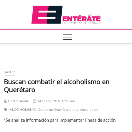
Saltar
Entera
al
contenido
SALUD
Buscan combatir el alcoholismo en
Querétaro
Hector Ayala
14 enero, 2016 8:52 am
ALCOHOLISMO
Gobierno Querétaro
queretaro
salud
*Se analiza información para implementar líneas de acción.