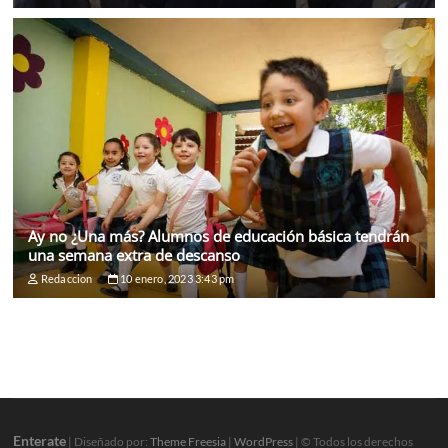
Ay no ¿Una más? Alumnos de educación básica tendrán
una semana extra de descanso
Redaccion
10 enero, 2023 3:43 pm
Enterate
| Diseñado por:
Theme Freesia
|
WordPress
| © Todos los derechos