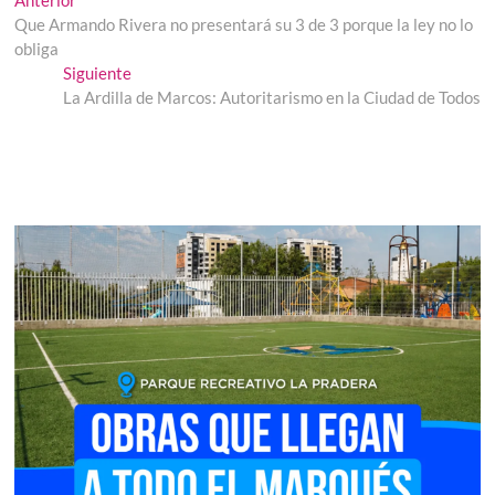
Navegación
Anterior
anterior:
Que Armando Rivera no presentará su 3 de 3 porque la ley no lo
de
obliga
entradas
Entrada
Siguiente
siguiente:
La Ardilla de Marcos: Autoritarismo en la Ciudad de Todos