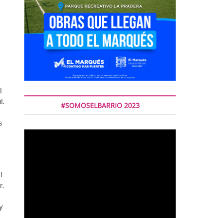
l
i.
#SOMOSELBARRIO 2023
s
l
r.
y