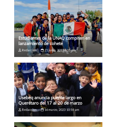
Estudiantes de la UNAQ compiten en
lanzamiento de cohete
Redaccion
21 junio, 2023 6:15 pm
Usebeq anuncia puente largo en
Querétaro del 17 al 20 de marzo
Redaccion
16 marzo, 2023 10:59 am