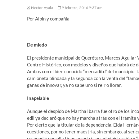
Hector Ayala
9 febrero, 2016 9:37 am
Por Albin y compañía
De miedo
El presidente municipal de Querétaro, Marcos Aguilar Ve
Centro Histórico, con modelos y diseños que habrá de da
Ambos con el bien conocido “mercadito” del municipio; l
camioneta blindada y la segunda con la venta del “famoso”
ganas de innovar, ya no sabe uno si reir o llorar.
Inapelable
Aunque el despido de Martha Ibarra fue otro de los inco
edil ya declaró que no hay marcha atrás con el trámite y
Por cierto que la titular de la dependencia, Elda Hernán
cuestiones, por no tener maestría, sin embargo, al ser c
respondió que ella tiene maestría en administración y “