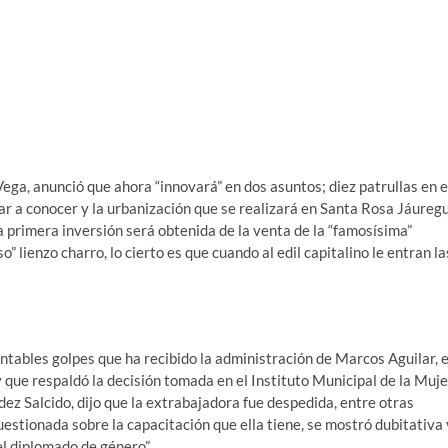
ga, anunció que ahora “innovará” en dos asuntos; diez patrullas en e
r a conocer y la urbanización que se realizará en Santa Rosa Jáuregu
a primera inversión será obtenida de la venta de la “famosísima”
 lienzo charro, lo cierto es que cuando al edil capitalino le entran la
ntables golpes que ha recibido la administración de Marcos Aguilar, e
 que respaldó la decisión tomada en el Instituto Municipal de la Muje
dez Salcido, dijo que la extrabajadora fue despedida, entre otras
uestionada sobre la capacitación que ella tiene, se mostró dubitativa 
el diplomado de género”.