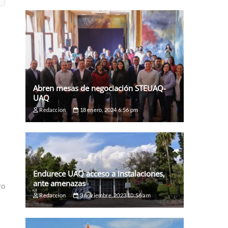
Abren mesas de negociación STEUAQ-
UAQ
Redaccion
18 enero, 2024 6:56 pm
Endurece UAQ acceso a instalaciones,
ante amenazas
ro
Redaccion
3 noviembre, 2023 10:56 am