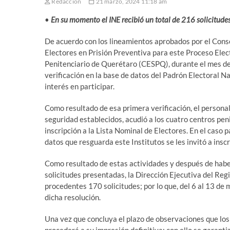
Redaccion
21 marzo, 2024 11:18 am
•
En su momento el INE recibió un total de 216 solicitude
De acuerdo con los lineamientos aprobados por el Conse
Electores en Prisión Preventiva para este Proceso Elec
Penitenciario de Querétaro (CESPQ), durante el mes de 
verificación en la base de datos del Padrón Electoral N
interés en participar.
Como resultado de esa primera verificación, el persona
seguridad establecidos, acudió a los cuatro centros peni
inscripción a la Lista Nominal de Electores. En el caso 
datos que resguarda este Institutos se les invitó a inscr
Como resultado de estas actividades y después de haber 
solicitudes presentadas, la Dirección Ejecutiva del Reg
procedentes 170 solicitudes; por lo que, del 6 al 13 de 
dicha resolución.
Una vez que concluya el plazo de observaciones que los 