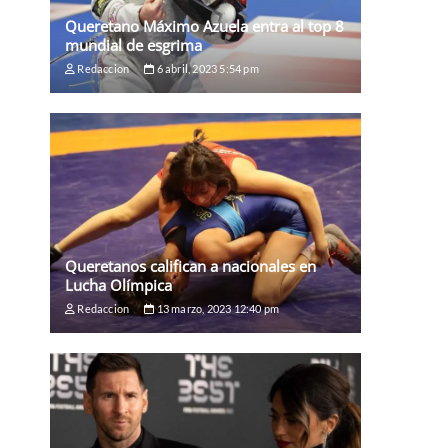
Queretano Máximo Azuela entra al top 8
mundial de esgrima
Redaccion
6 abril, 2023 5:54 pm
Queretanos califican a nacionales en
Lucha Olímpica
Redaccion
13 marzo, 2023 12:40 pm