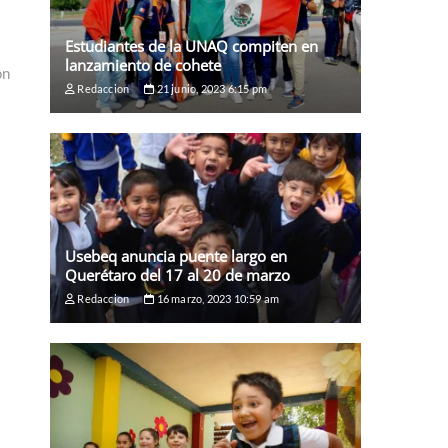
Estudiantes de la UNAQ compiten en
lanzamiento de cohete
ón
Redaccion
21 junio, 2023 6:15 pm
Usebeq anuncia puente largo en
Querétaro del 17 al 20 de marzo
Redaccion
16 marzo, 2023 10:59 am