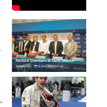
e
Recibirá Querétaro el Tazón México
Redaccion
26 abril, 2024 9:55 am
se