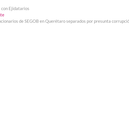
 con Ejidatarios
Entrada
nte
siguiente:
ncionarios de SEGOB en Querétaro separados por presunta corrupci