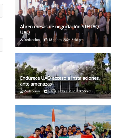
Abren mesas de negociación STEUAQ-
UAQ
Redaccion
18 enero, 2024 6:56 pm
Endurece UAQ acceso a instalaciones,
ante amenazas
Redaccion
3 noviembre, 2023 10:56 am