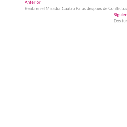
Navegación
Entrada
Anterior
anterior:
Reabren el Mirador Cuatro Palos después de Conflictos
de
Siguie
entradas
Dos fu