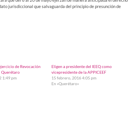
izará que del 6 al 20 de mayo ejerzan de manera anticipada el derecho
dato jurisdiccional que salvaguarda del principio de presunción de
ejercicio de Revocación
Eligen a presidente del IEEQ como
 Querétaro
vicepresidente de la APPICEEF
22 1:49 pm
15 febrero, 2016 4:05 pm
En «Querétaro»