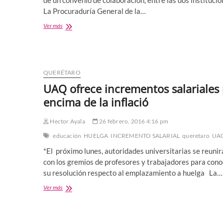
de un convenio de colaboración, entre las dos instituci
PUEDE
La Procuraduría General de la…
YA
OFRECERSE
ACERCAMIENTO
Ver más
MÁS
INTERINSTITUCIONAL
DICE
ENTRE
PGR
Y
LA
QUERÉTARO
UNIVERSIDAD
UAQ ofrece incrementos salariales
AUTÓNOMA
DE
encima de la inflació
QUERÉTARO
Hector Ayala
26 febrero, 2016 4:16 pm
educación
HUELGA
INCREMENTO SALARIAL
queretaro
UA
*El próximo lunes, autoridades universitarias se reunir
con los gremios de profesores y trabajadores para cono
su resolución respecto al emplazamiento a huelga La…
UAQ
Ver más
ofrece
incrementos
salariales
por