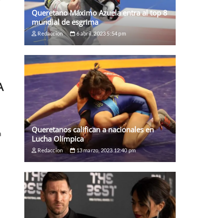
Queretano Máximo Azuela entra al top 8
mundial de esgrima
Redaccion
6 abril, 2023 5:54 pm
A
Queretanos califican a nacionales en
a
Lucha Olímpica
Redaccion
13 marzo, 2023 12:40 pm