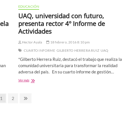
POR
EDUCACIÓN
LA
RECTORÍA
UAQ, universidad con futuro,
YA
ela
presenta rector 4º Informe de
EMPEZÓ
Actividades
Hector Ayala
18 febrero, 2016 8:10 pm
CUARTO INFORME
GILBERTO HERRERA RUIZ
UAQ
*Gilberto Herrera Ruiz, destacó el trabajo que realiza la
nan
comunidad universitaria para transformar la realidad
adversa del país. En su cuarto informe de gestión…
UAQ,
Ver más
universidad
con
futuro,
Página
Página
Página
1
2
presenta
siguiente
rector
4º
Informe
de
Actividades