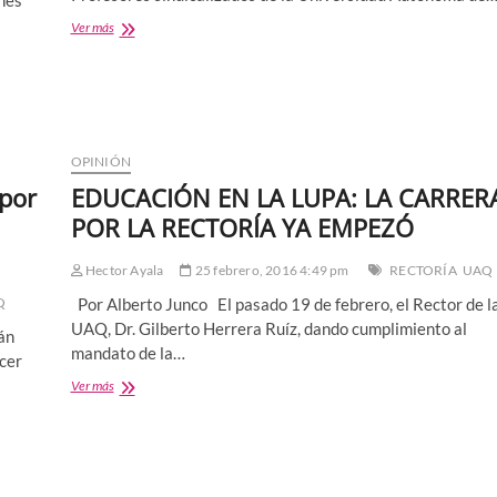
ones
Asamblea
Ver más
del
SUPAUAQ
acepta
incremento
salarial
de
OPINIÓN
3.15%
 por
EDUCACIÓN EN LA LUPA: LA CARRER
POR LA RECTORÍA YA EMPEZÓ
Hector Ayala
25 febrero, 2016 4:49 pm
RECTORÍA
UAQ
Q
Por Alberto Junco El pasado 19 de febrero, el Rector de l
UAQ, Dr. Gilberto Herrera Ruíz, dando cumplimiento al
án
mandato de la…
cer
EDUCACIÓN
Ver más
EN
LA
LUPA:
LA
CARRERA