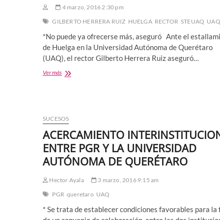
4 marzo, 2016 2:30 pm
GILBERTO HERRERA RUIZ
HUELGA
RECTOR
STEUAQ
UA
*No puede ya ofrecerse más, aseguró Ante el estallam
de Huelga en la Universidad Autónoma de Querétaro
(UAQ), el rector Gilberto Herrera Ruiz aseguró…
LA
Ver más
UAQ
HIZO
EL
MEJOR
ESFUERZO
SUCESOS
PARA
ACERCAMIENTO INTERINSTITUCIO
EVITAR
LA
ENTRE PGR Y LA UNIVERSIDAD
HUELGA,
AUTÓNOMA DE QUERÉTARO
ASEGURÓ
EL
RECTOR
Hector Ayala
3 marzo, 2016 9:15 am
DEL
PGR
queretaro
UAQ
ALMA
MATER,
* Se trata de establecer condiciones favorables para la 
NO