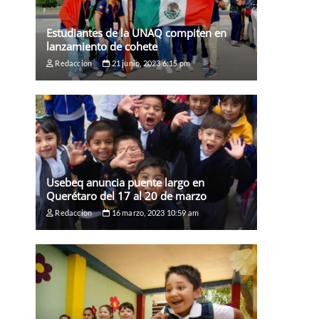
Estudiantes de la UNAQ compiten en
lanzamiento de cohete
Redaccion
21 junio, 2023 6:15 pm
Usebeq anuncia puente largo en
Querétaro del 17 al 20 de marzo
Redaccion
16 marzo, 2023 10:59 am