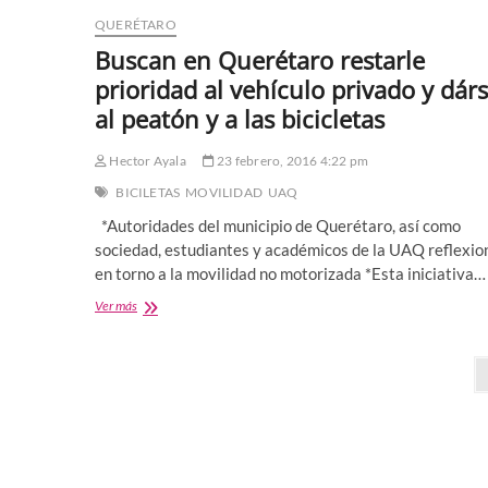
encima
QUERÉTARO
de
Buscan en Querétaro restarle
la
inflació
prioridad al vehículo privado y dárs
al peatón y a las bicicletas
Hector Ayala
23 febrero, 2016 4:22 pm
BICILETAS
MOVILIDAD
UAQ
*Autoridades del municipio de Querétaro, así como
sociedad, estudiantes y académicos de la UAQ reflexio
en torno a la movilidad no motorizada *Esta iniciativa…
Buscan
Ver más
en
Querétaro
Paginación
restarle
prioridad
de
al
vehículo
entradas
privado
y
dársela