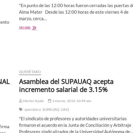
MARCOS
*En punto de las 12:00 horas fueron cerradas las puertas d
AGUILAR
Alma Mater Desde las 12:00 horas de este viernes 4 de
Q
marzo, cerca…
iento
CERCA
Ver más
DE
30
MIL
ESTUDIANTES
SIN
CLASES
POR
ESTALLAMIENTO
QUERÉTARO
DE
NAL
Asamblea del SUPAUAQ acepta
HUELGA
EN
incremento salarial de 3.15%
LA
UAQ
Hector Ayala
1 marzo, 2016 10:49 am
queretaro
SUPAUAQ
UAQ
*El sindicato de profesores y autoridades universitarias
firmaron el acuerdo en la Junta de Conciliación y Arbitraje
firma
Profesores sindicalizados de la Universidad Autónoma de