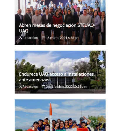
Abren mesas de negociación STEUAQ-
UAQ
Redaccion
18 enero, 2024 6:56 pm
Endurece UAQ acceso a instalaciones,
ante amenazas
Redaccion
3 noviembre, 2023 10:56 am