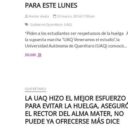
PARA ESTE LUNES
Hector Ayala
13 marzo, 2016 7:58 pm
Gobierno Querétaro
UAQ
*Piden a los estudiantes ser respetuosos de la huelga 
la supuesta marcha “UAQ Veneramos el estudio”, la
Universidad Autónoma de Querétaro (UAQ) convocó…
LLAMA
Ver más
UAQ
A
UNIVERSITARIOS
A
NO
UNIRSE
QUERÉTARO
A
MARCHA
LA UAQ HIZO EL MEJOR ESFUERZO
CONVOCADA
PARA EVITAR LA HUELGA, ASEGUR
PARA
ESTE
EL RECTOR DEL ALMA MATER, NO
LUNES
PUEDE YA OFRECERSE MÁS DICE