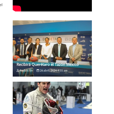
el
Recibirá Querétaro el Tazón México
Redaccion
26 abril, 2024 9:55 am
…