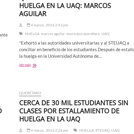
HUELGA EN LA UAQ: MARCOS
AGUILAR
4 marzo, 2016 2:42 pm
HUELGA
marcos aguilar
municipio querétaro
UAQ
Ante
*Exhortó a las autoridades universitarias y al STEUAQ a
conciliar en beneficio de los estudiantes Después de estall
la huelga en la Universidad Autónoma de…
NO
Ver más
ES
ALGO
POSITIVO
PARA
QUERÉTARO
QUERÉTARO
EL
CERCA DE 30 MIL ESTUDIANTES SIN
ESTALLAMIENTO
DE
Ó
CLASES POR ESTALLAMIENTO DE
HUELGA
HUELGA EN LA UAQ
EN
LA
UAQ:
4 marzo, 2016 2:26 pm
HUELGA
STEUAQ
UAQ